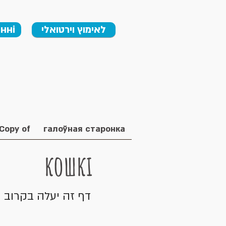
нні
לאימוץ וירטואלי
Copy of אימוץ וירטואלי
галоўная старонка
кошкі
דף זה יעלה בקרוב