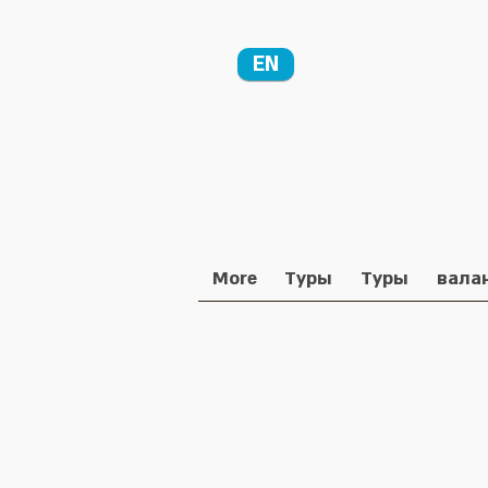
EN
More
Туры
Туры
вала