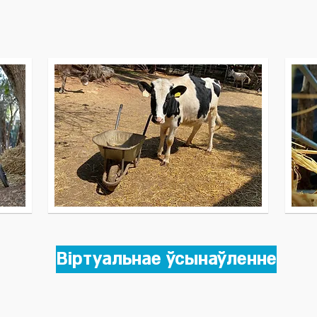
Віртуальнае ўсынаўленне