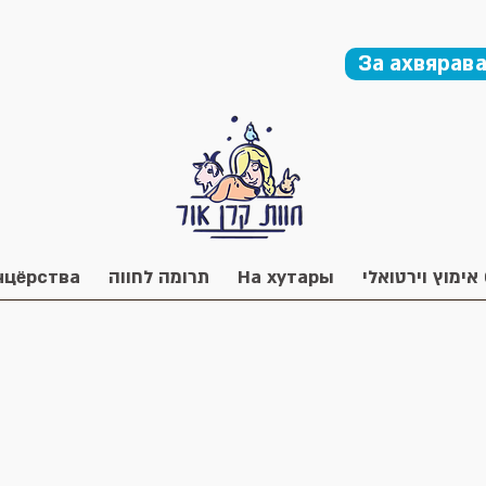
За ахвярава
нцёрства
תרומה לחווה
На хутары