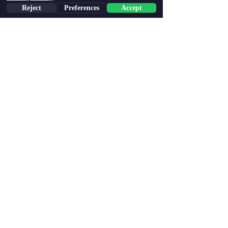
Reject
Preferences
Accept
בייב מציץ
Zur virtuellen Adoption
דברו איתנו:
חוות קרן אור - בית ברל
​​info@
kerenorfarm.com
אימייל: