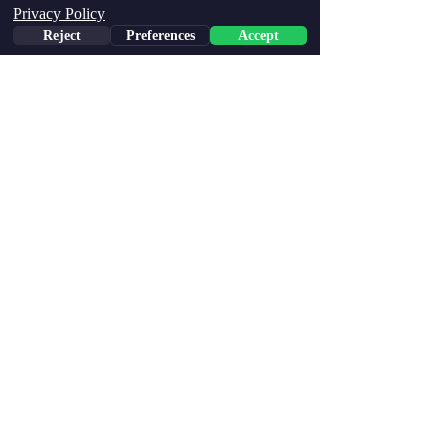
Privacy Policy
Reject
Preferences
Accept
Do wirtualnej adopcji
דברו איתנו:
חוות קרן אור - בית ברל
​​info@
kerenorfarm.com
אימייל:
0
54-9033445
וואטסאפ:
Podążaj za nami: