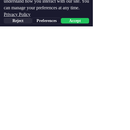
understand how you interact with our site. You
can manage your preferences at any time.
Privacy Policy
Reject
Preferences
Accept
Do wirtualnej adopcji
דברו איתנו:
חוות קרן אור - בית ברל
​​info@
kerenorfarm.com
אימייל:
0
54-9033445
וואטסאפ:
Podążaj za nami: