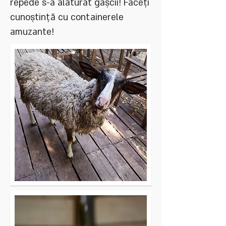
repede s-a alăturat gașcii! Faceți
cunoștință cu containerele
amuzante!