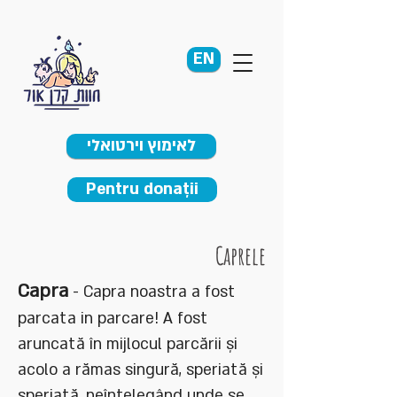
EN
לאימוץ וירטואלי
Pentru donații
Caprele
Capra
- Capra noastra a fost
parcata in parcare! A fost
aruncată în mijlocul parcării și
acolo a rămas singură, speriată și
speriată, neînțelegând unde se