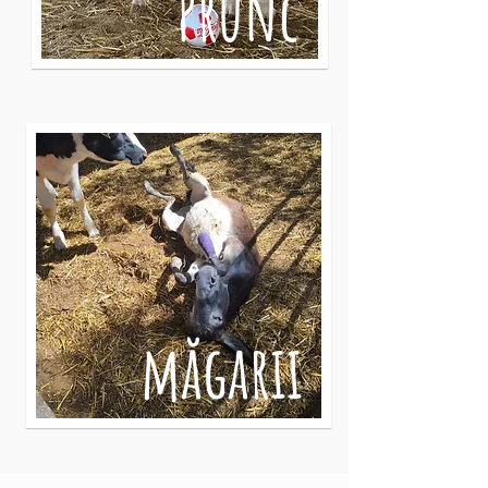
Prunc
măgarii