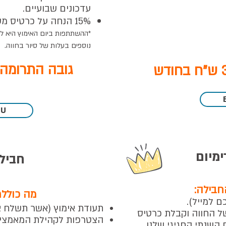
עדכונים שבועיים.
15% הנחה על כרטיס משפחתי
*ההשתתפות ביום האימוץ היא
לז
נוספים בעלות של סיור בחווה.
גובה התרומה: 60 ש"ח בחו
DU
ימיום
חבילת 
חבילה:
מה כוללת
ם למייל
).
תעודת אימוץ
(אשר תשלח א
 החווה וקבלת כרטיס
הצטרפות לקהילת המאמצים
 השנתי החגיגי שלנו.