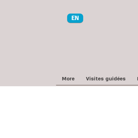
EN
More
Visites guidées