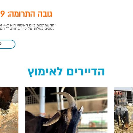
גובה התרומה: 199 ש"ח בחודש
*ההש
נוספים בעלות של סיור בחווה. ** המתנות ישל
P
הדיירים לאימוץ