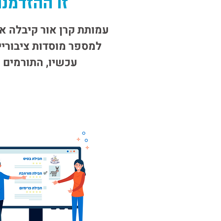
זו ההזדמנו
עכשיו, התורמים ה