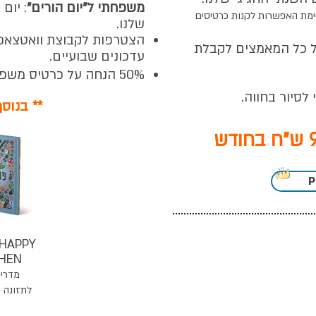
משפחתי ל"יום הורים"
: יום
ימת האפשרות לקנות כרטיסים
שלנו.
הצטרפות לקבוצת וואטצאפ
 כל המאמצים לקבלת
עדכונים שבועיים.
50% הנחה על כרטיס משפחתי
בחווה.
** בנוס
חולצה
ממותגת
של החווה
מחזיק
 HAPPY
מפתחות עם
CHEN
תמונה של
מדריך
החיה שלכם
לתזונה 