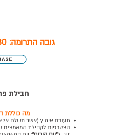
גובה התרומה: 30 ש"ח בחודש
BASE
חבילת פר
מה כוללת ה
תעודת אימוץ
(אשר תשלח אליכ
הצטרפות לקהילת המאמצים של
זוגי ל
"יום הורים"
: יום המאמצים