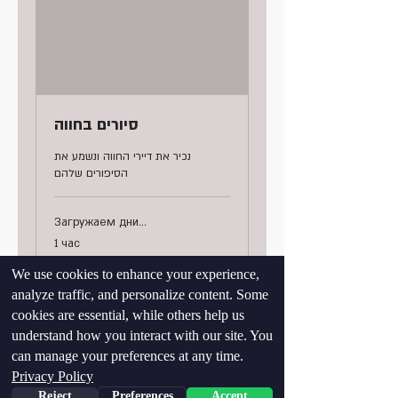
סיורים בחווה
נכיר את דיירי החווה ונשמע את
הסיפורים שלהם
Загружаем дни...
1 час
50
50 ₪
новых
We use cookies to enhance your experience,
израильских
шекелей
analyze traffic, and personalize content. Some
Записаться
cookies are essential, while others help us
understand how you interact with our site. You
can manage your preferences at any time.
Privacy Policy
דברו איתנו:
Reject
Preferences
Accept