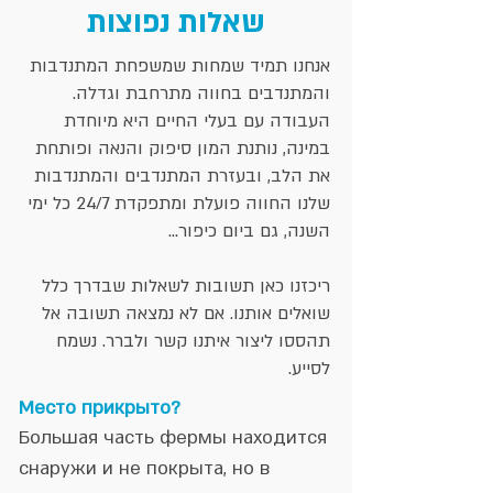
שאלות נפוצות
אנחנו תמיד שמחות שמשפחת המתנדבות
והמתנדבים בחווה מתרחבת וגדלה.
העבודה עם בעלי החיים היא מיוחדת
במינה, נותנת המון סיפוק והנאה ופותחת
את הלב, ובעזרת המתנדבים והמתנדבות
שלנו החווה פועלת ומתפקדת 24/7 כל ימי
השנה, גם ביום כיפור...
ריכזנו כאן תשובות לשאלות שבדרך כלל
שואלים אותנו. אם לא נמצאה תשובה אל
תהססו ליצור איתנו קשר ולברר. נשמח
לסייע.
Место прикрыто?
Большая часть фермы находится
снаружи и не покрыта, но в