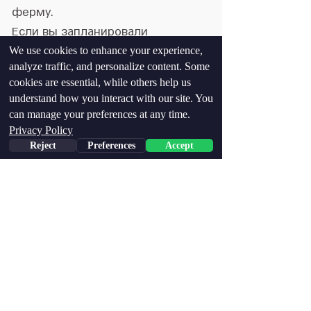
ферму.
Если вы запланировали
прибытие в определенный день,
We use cookies to enhance your experience,
analyze traffic, and personalize content. Some
пожалуйста, приезжайте.
cookies are essential, while others help us
Если вы вынуждены отменить,
understand how you interact with our site. You
сообщите нам об этом.
can manage your preferences at any time.
Privacy Policy
Есть ли вода на месте?
Reject
Preferences
Accept
Да. Вы можете принести
бутылку воды из дома, чтобы
она была у вас, когда вы будете
ходить волонтером, но на ферме
также есть холодная вода для
питья.
Есть ли место для парковки