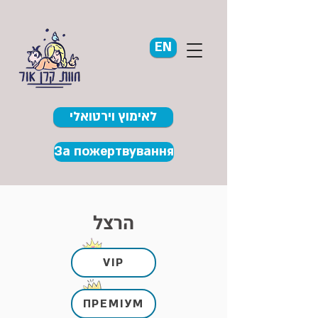
EN
לאימוץ וירטואלי
За пожертвування
הרצל
VIP
ПРЕМІУМ