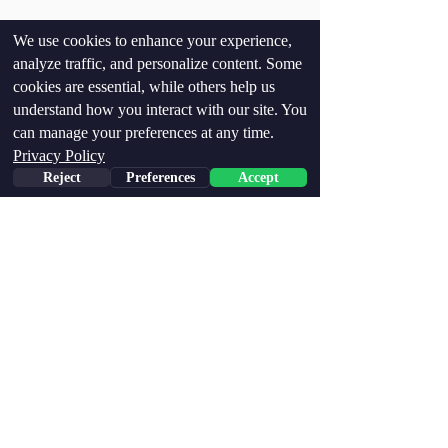
We use cookies to enhance your experience,
ממש תודה על כל עזרה,
analyze traffic, and personalize content. Some
תודה על תקווה,
cookies are essential, while others help us
ותודה על הסיכוי להינצל
understand how you interact with our site. You
שלכם
can manage your preferences at any time.
הרצל
Privacy Policy
Reject
Preferences
Accept
בחרו את החבילה שלכם לאימוץ
של הרצל
VIP
ПРЕМІУМ
РОЗШИРЕНИЙ