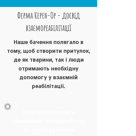
Ферма Керен-Ор - досвід
взаємореабілітації
Наше бачення полягало в
тому, щоб створити притулок,
де як тварини, так і люди
отримають необхідну
допомогу у взаємній
реабілітації.
Хочете отримувати
оновлення? приєднуйтесь
до нашої розсилки