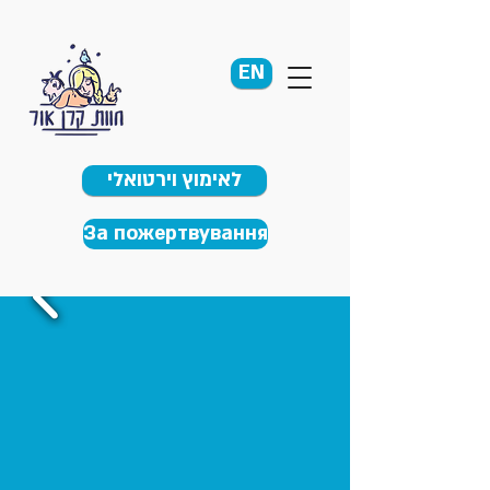
EN
לאימוץ וירטואלי
За пожертвування