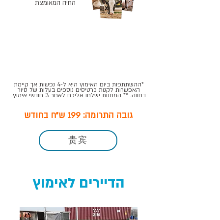
החיה המאומצת
מחזיק
חולצה
מפתחות עם
ממותגת של
תמונה של
החווה
החיה שלכם
*ההשתתפות ביום האימוץ היא ל-4 נפשות אך קיימת
האפשרות לקנות כרטיסים נוספים בעלות של סיור
בחווה. ** המתנות ישלחו אליכם לאחר 3 חודשי אימוץ.
גובה התרומה: 199 ש"ח בחודש
贵宾
הדיירים לאימוץ