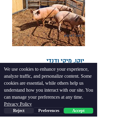
לחצו לאימוץ
יוקו, מיקי ודנדי
We use cookies to enhance your experience,
תכירו את דנדי, יוקו ומיקי שלנו
analyze traffic, and personalize content. Some
הן ניצלו בגיל 3 חודשים מקיבוץ להב, שם
cookies are essential, while others help us
נולדו והיו אמורות להישחט בגיל חצי שנה...
understand how you interact with our site. You
can manage your preferences at any time.
Privacy Policy
Reject
Preferences
Accept