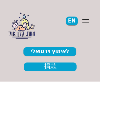
EN
לאימוץ וירטואלי
捐款