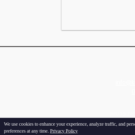
​​info@
k
יות פרטיות
We use cookies to enhance your experience, analyze traffic, and pers
preferences at any time.
Privacy Policy