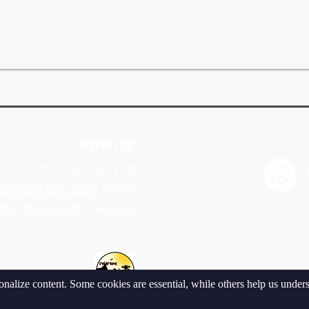
דברו איתנו:
חוות קרן אור - בית ברל
אימייל:
erenorfarm.com
וואטסאפ:
54-9033445
0
תנאי שימוש ומדינ
onalize content. Some cookies are essential, while others help us unde