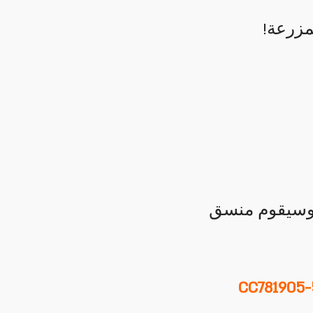
مزرعة!
 ، وسيقوم منسق
_ CC781905-5cde-3194-bb3b-