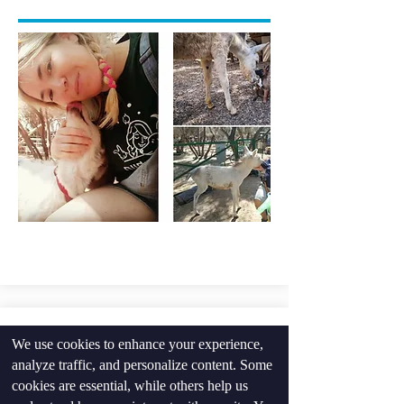
הוד השרון My-Net
We use cookies to enhance your experience,
02.12.2020
analyze traffic, and personalize content. Some
cookies are essential, while others help us