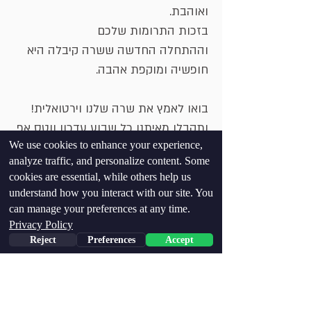
ואוהבת.
בזכות התרומות שלכם
וההתחלה החדשה ששרה קיבלה היא
חופשיה ומוקפת אהבה.
בואו לאמץ את שרה שלנו וירטואלית!
ותקבלו מאיתנו כל שבוע עדכון ווטס אפ
We use cookies to enhance your experience,
מרגש עליה!
analyze traffic, and personalize content. Some
cookies are essential, while others help us
בחרו את חבילת האימוץ של
understand how you interact with our site. You
שרה
can manage your preferences at any time.
Privacy Policy
Reject
Preferences
Accept
VIP
DE PRIMERA CALIDAD