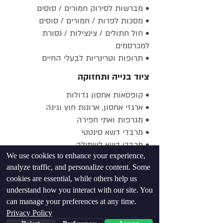
• ⁠מברשות לסירוק חמורים / סוסים
• ⁠מסכות לפרות / חמורים / סוסים
• ⁠חול חתולים / צינצילות / נסורת
למכרסמים
• ⁠תרופות וטרינריות לבעלי החיים
ציוד בנייה ותחזוקה
• קופסאות אחסון גדולות
• ⁠ארגזי אחסון, ארונות חוץ וגינה
• ⁠מגרפות ואתי חפירה
• ⁠מרבדי דשא סינטטי
• ⁠מרבדי דשא לשתילה
We use cookies to enhance your experience,
• ⁠חצץ (שומשום)
analyze traffic, and personalize content. Some
• ⁠כלי עבודה
cookies are essential, while others help us
• ⁠גדרות
understand how you interact with our site. You
• ⁠ברזנטים
can manage your preferences at any time.
• ⁠מלכודות נגד זבובים
Privacy Policy
• ⁠מעילי גשם לעבודה