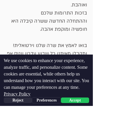
ואוהבת.
בזכות התרומות שלכם
וההתחלה החדשה ששרה קיבלה היא
חופשיה ומוקפת אהבה.
בואו לאמץ את שרה שלנו וירטואלית!
ותקבלו מאיתנו כל שבוע עדכון ווטס אפ
We use cookies to enhance your experience,
מרגש עליה!
analyze traffic, and personalize content. Some
cookies are essential, while others help us
בחרו את חבילת האימוץ של
understand how you interact with our site. You
שרה
can manage your preferences at any time.
Privacy Policy
Reject
Preferences
Accept
VIP
PREMIUM