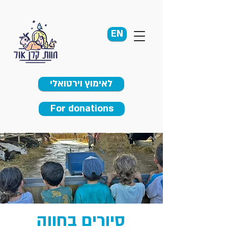
EN
לאימוץ וירטואלי
For donations
סיורים בחווה