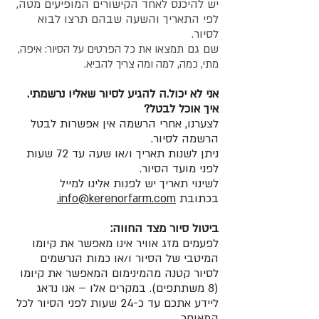
יש להיכנס לאחד הקישורים המופיעים מטה,
לפי התאריך והשעה שבהם תרצו לבוא
לסיור.
שם גם
תמצאו את כל הפרטים על הסיור: איפה,
מתי, כמה, למה ומה צריך להביא.
אני לא יכול.ה להגיע לסיור שאליו נרשמתי.
איך אוכל לבטל?
לצערנו, אחרי הרשמה אין אפשרות לבטל
הרשמה לסיור.
ניתן לשנות תאריך ו/או שעה עד 72 שעות
לפני מועד הסיור.
לשינוי תאריך יש לפנות אלינו למייל
בכתובת
info@kerenorfarm.com.
ביטול סיור מצד החווה:
לפעמים מזג אוויר אינו מאפשר את קיומו
המיטבי של הסיור ו/או כמות הנרשמים
לסיור קטנה מהמינימום המאפשר את קיומו
(8 משתתפים). במקרים אלו – אנו נדאג
ליידע אתכם עד כ-24 שעות לפני הסיור לכל
המאוחר.