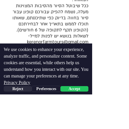
ככל שיבוטל הסיור מהסיבות המצוינות
מעלה, נשמח להפיק עבורכם קופון עבור
סיור בחווה בדיוק כפי שתיכננתם, שאותו
תוכלו לממש בתאריך אחר לבחירתכם
(הקופון תקף לתקופה של 6 חודשים).
לשאלות בנושא יש לפנות למייל-
kerenorfarmtours@gmail.com
We use cookies to enhance your experience,
*
החווה אינה פתוחה למבקרים ולא ניתן
analyze traffic, and personalize content. Some
להגיע לבקר בה ללא תיאום מראש.
cookies are essential, while others help us
understand how you interact with our site. You
מועדי הסיורים הקרובים
can manage your preferences at any time.
Privacy Policy
לפרטים והרשמה לסיור לחצו:
Reject
Preferences
Accept
סיור אחה"צ יום שלישי 4.8.26 בשעה 16:00
סיור אחה"צ יום ראשון 16.8.26 בשעה 16:00