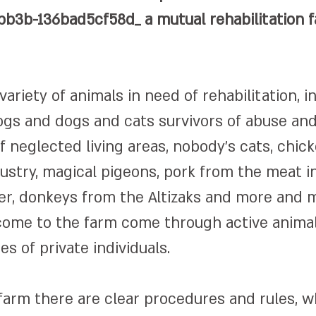
-bb3b-136bad5cf58d_
a mutual rehabilitation 
ariety of animals in need of rehabilitation, i
ogs and dogs and cats survivors of abuse and
f neglected living areas, nobody's cats, chic
ustry, magical pigeons, pork from the meat i
er, donkeys from the Altizaks and more and 
 come to the farm come through active anima
s of private individuals.
 farm there are clear procedures and rules, w