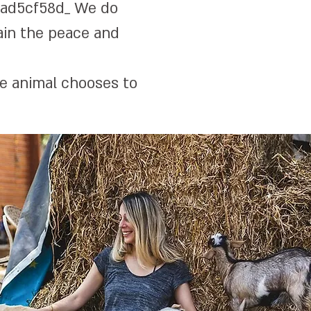
6bad5cf58d_
We do
ain the peace and
he animal chooses to