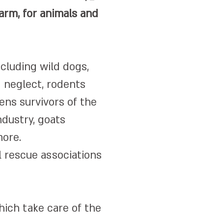
farm, for animals and
ncluding wild dogs,
 neglect, rodents
kens survivors of the
ndustry, goats
more.
l rescue associations
hich take care of the